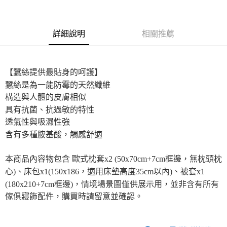
客戶支援中心」
https://netprotections.freshdesk.com/support/home
【注意事項】
１．透過由恩沛科技股份有限公司提供之「AFTEE先享後付」服務完成之交
詳細說明
相關推薦
易，需依本服務之必要範圍內提供個人資料，並將交易相關給付款項請求債
權轉讓予恩沛科技股份有限公司。
２．關於個人資料處理事宜，請瀏覽以下網址：
https://aftee.tw/terms/#terms3
【蠶絲提供最貼身的呵護】
３．未成年的使用者請事先徵得法定代理人或監護人之同意方可使用
「AFTEE先享後付」，若未經同意申辦者引起之損失，本公司不負相關責
蠶絲是為一能防霉的天然纖維
任。
構造與人體的皮膚相似
４．使用「AFTEE先享後付」時，將依據個別帳號之用戶狀況，依本公司即
具有抗菌、抗過敏的特性
時審查核予不同之上限額度；若仍有額度不足之情形，本公司將視審查結果
請求用戶進行身份認證。
透氣性與吸濕性強
５．嚴禁一人註冊多個帳號或使用他人資訊註冊。若發現惡意使用之情形，
含有多種胺基酸，觸感舒適
恩沛科技股份有限公司將有權停止該用戶之使用額度並採取法律行動。
本商品內容物包含 歐式枕套x2 (50x70cm+7cm框邊，無枕頭枕
心)、床包x1(150x186，適用床墊高度35cm以內)、被套x1
(180x210+7cm框邊)，情境場景圖僅供展示用，並非含有所有
傢俱寢飾配件，購買時請留意並確認。