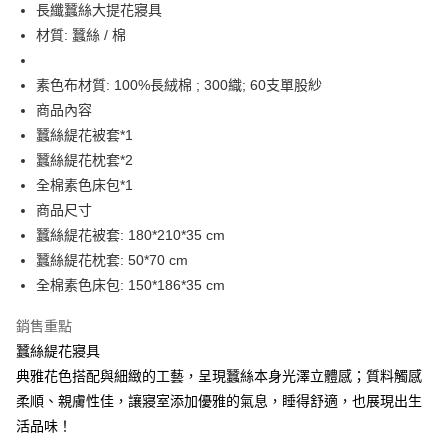
街口支付
長纖蠶絲大提花寢具
材質: 蠶絲 / 棉
悠遊付
AFTEE先享後付
素色布材質: 100%長絨棉 ; 300織; 60支單股紗
相關說明
商品內容
【關於「AFTEE先享後付」】
蠶絲緹花被套*1
ATM付款
AFTEE先享後付是「在收到商品之後才付款」的支付方式。 讓您購物簡單
蠶絲緹花枕套*2
便利好安心！
１．簡單：不需註冊會員、不需綁卡、不需儲值。
全棉素色床包*1
運送方式
２．便利：只要手機號碼，簡訊認證，即可結帳。
商品尺寸
３．安心：先確認商品／服務後，再付款。
宅配
蠶絲緹花被套: 180*210*35 cm
每筆NT$70，滿NT$1,000(含以上)免運費
【「AFTEE先享後付」結帳流程】
蠶絲緹花枕套: 50*70 cm
１．於結帳方式選擇「AFTEE先享後付」後，將跳轉至「AFTEE先享後付」
全棉素色床包: 150*186*35 cm
結帳頁面，進行簡訊認證並確認金額後，即可完成結帳。
２．訂單成立數日內，您將收到繳費通知簡訊。
３．收到繳費通知簡訊後14天內，點擊此簡訊中的連結，可透過四大超商／
銷售重點
ATM／網路銀行／等多元方式進行付款，方視為交易完成。
蠶絲緹花寢具
※ 請注意：結帳手續完成當下不需立刻繳費，但若您需要取消訂單，請聯絡
典雅花色搭配與細緻的工藝，呈現蠶絲本身光澤立體感；質料觸感
購買商品的店家。未經商家同意取消之訂單仍視為有效，需透過AFTEE先享
後付繳納相關費用。
柔順、親膚性佳，讓寢室添加優雅的氣息，睡得舒適，也展現出生
※ 交易是否成功請以「AFTEE先享後付 」之結帳頁面顯示為準，若有關於
活品味！
是否繳費成功／繳費後需取消欲退款等相關疑問，請聯繫「AFTEE先享後付