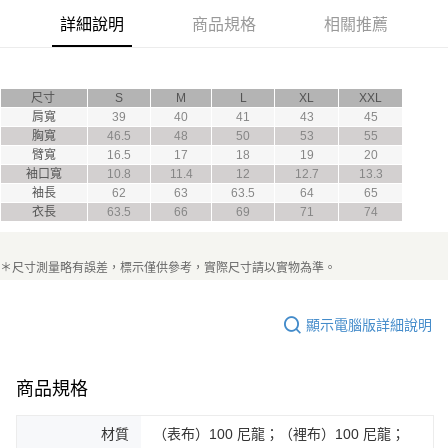
購買商品的店家。未經商家同意取消之訂單仍視為有效，需透過AFTEE先享
詳細說明
商品規格
相關推薦
後付繳納相關費用。
※ 交易是否成功請以「AFTEE先享後付 」之結帳頁面顯示為準，若有關於
是否繳費成功／繳費後需取消欲退款等相關疑問，請聯繫「AFTEE先享後付
客戶支援中心」
https://netprotections.freshdesk.com/support/home
尺寸
S
M
L
XL
XXL
肩寬
39
40
41
43
45
【注意事項】
胸寬
46.5
48
50
53
55
１．透過由恩沛科技股份有限公司提供之「AFTEE先享後付」服務完成之交
臂寬
16.5
17
18
19
20
易，需依本服務之必要範圍內提供個人資料，並將交易相關給付款項請求債
袖口寬
10.8
11.4
12
12.7
13.3
權轉讓予恩沛科技股份有限公司。
２．關於個人資料處理事宜，請瀏覽以下網址：
袖長
62
63
63.5
64
65
https://aftee.tw/terms/#terms3
衣長
63.5
66
69
71
74
３．未成年的使用者請事先徵得法定代理人或監護人之同意方可使用
「AFTEE先享後付」，若未經同意申辦者引起之損失，本公司不負相關責
任。
＊尺寸測量略有誤差，標示僅供參考，實際尺寸請以實物為準。
４．使用「AFTEE先享後付」時，將依據個別帳號之用戶狀況，依本公司即
時審查核予不同之上限額度；若仍有額度不足之情形，本公司將視審查結果
請求用戶進行身份認證。
顯示電腦版詳細說明
５．嚴禁一人註冊多個帳號或使用他人資訊註冊。若發現惡意使用之情形，
恩沛科技股份有限公司將有權停止該用戶之使用額度並採取法律行動。
商品規格
材質
（表布）100 尼龍；（裡布）100 尼龍；