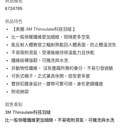
商品編號
LINE Pay
6724785
Apple Pay
商品特色
街口支付
【表層-3M Thinsulate科技羽絨 】
比一般保暖纖維更加細緻，阻隔更多空氣
悠遊付
能反射人體散發之輻射熱能回人體表面，防止體溫流失
AFTEE先享後付
不易吸附濕氣，受潮後維持保溫能力且快乾
相關說明
纖維結構強韌，可機洗與水洗
【關於「AFTEE先享後付」】
非動物性纖維， 沒有塵蹣所需的養分，不易引發過敏
ATM付款
AFTEE先享後付是「在收到商品之後才付款」的支付方式。 讓您購物簡單
可拆式帽子，正式兼具休閒，造型更多變
便利好安心！
１．簡單：不需註冊會員、不需綁卡、不需儲值。
雙排扣腰身設計，腰帶可繫可綁，身形更顯纖廋
運送方式
２．便利：只要手機號碼，簡訊認證，即可結帳。
附收納袋
３．安心：先確認商品／服務後，再付款。
宅配
每筆NT$70，滿NT$1,000(含以上)免運費
銷售重點
【「AFTEE先享後付」結帳流程】
１．於結帳方式選擇「AFTEE先享後付」後，將跳轉至「AFTEE先享後付」
3M Thinsulate科技羽絨
結帳頁面，進行簡訊認證並確認金額後，即可完成結帳。
比一般保暖纖維更加細緻，不易吸附濕氣，可機洗與水洗
２．訂單成立數日內，您將收到繳費通知簡訊。
３．收到繳費通知簡訊後14天內，點擊此簡訊中的連結，可透過四大超商／
ATM／網路銀行／等多元方式進行付款，方視為交易完成。
※ 請注意：結帳手續完成當下不需立刻繳費，但若您需要取消訂單，請聯絡