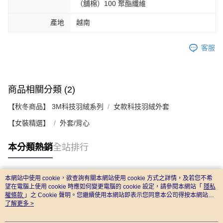
（舖棉）100 聚酯纖維
產地
越南
客服
商品相關分類 (2)
【秋冬商品】 3M科技羽絨系列
女款科技羽絨外套
【女裝精選】
外套/背心
本分類熱銷
全站排行
本網站中使用 cookie，欲查詢有關本網站使用 cookie 方式之詳情，及若您不希
熱門標籤
望在電腦上使用 cookie 時應如何變更電腦的 cookie 設定，請參閱本網站「
隱私
權條款
」之 Cookie 聲明。您繼續使用本網站即表示您同意本公司得按本網站使
用條款之 Cookie 聲明使用 cookie。
了解更多 >