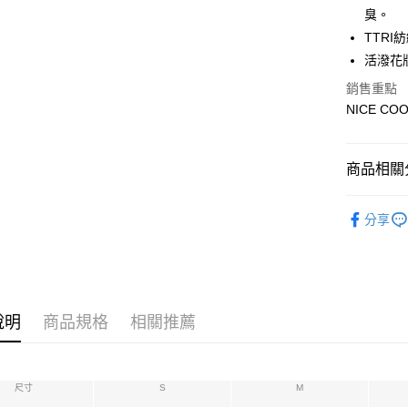
悠遊付
臭。
TTRI
AFTEE先
活潑花
相關說明
【關於「A
銷售重點
ATM付款
AFTEE
NICE CO
便利好安
１．簡單
２．便利
運送方式
３．安心
商品相關分
宅配
【「AFT
【春夏商
每筆NT$7
１．於結帳
分享
付」結帳
人氣商品
２．訂單
３．收到繳
【男裝精
／ATM／
【親子裝
※ 請注意
絡購買商品
說明
商品規格
相關推薦
【春夏新
先享後付
※ 交易是
是否繳費成
付客戶支
尺寸
S
M