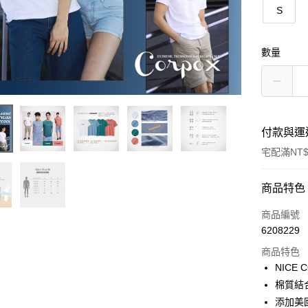
S
數量
付款與運
宅配滿NT$
付款方式
商品特色
信用卡一
商品編號
6208229
LINE Pay
商品特色
Apple Pay
NIC
棉質結
街口支付
添加美