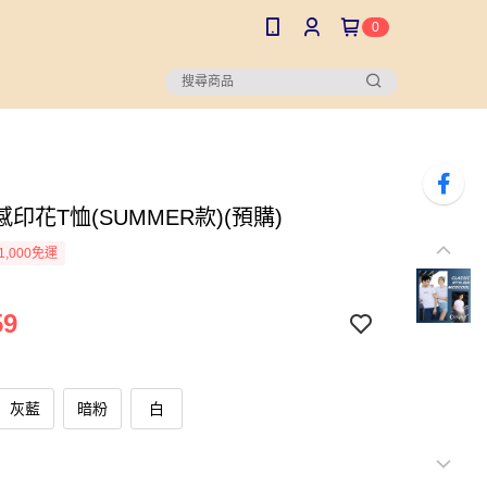
0
印花T恤(SUMMER款)(預購)
1,000免運
59
灰藍
暗粉
白