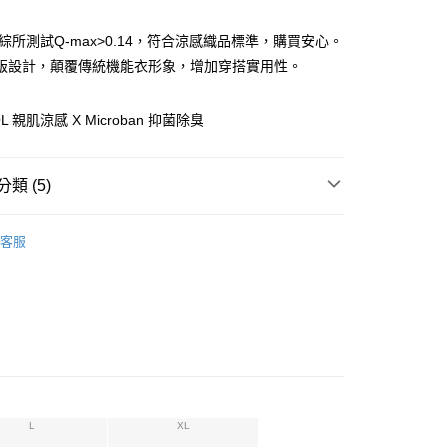
紡綜所測試Q-max>0.14，符合涼感織品標準，購買安心。
享後付
版設計，顛覆傳統機能衣形象，增加穿搭實用性。
FTEE先享後付」】
先享後付是「在收到商品之後才付款」的支付方式。 讓您購物簡單
OL 親肌涼感 X Microban 抑菌除臭
心！
：不需註冊會員、不需綁卡、不需儲值。
：只要手機號碼，簡訊認證，即可結帳。
：先確認商品／服務後，再付款。
類 (5)
EE先享後付」結帳流程】
品】涼爽系列
天絲涼感系列
0，滿NT$1,000(含以上)免運費
方式選擇「AFTEE先享後付」後，將跳轉至「AFTEE先享後
客服
頁面，進行簡訊認證並確認金額後，即可完成結帳。
推薦
成立數日內，您將收到繳費通知簡訊。
費通知簡訊後14天內，點擊此簡訊中的連結，可透過四大超商
選】
短袖上衣
網路銀行／等多元方式進行付款，方視為交易完成。
精選】
：結帳手續完成當下不需立刻繳費，但若您需要取消訂單，請聯
的店家。未經商家同意取消之訂單仍視為有效，需透過AFTEE
品】
繳納相關費用。
否成功請以「AFTEE先享後付 」之結帳頁面顯示為準，若有關於
功／繳費後需取消欲退款等相關疑問，請聯繫「AFTEE先享後
援中心」
https://netprotections.freshdesk.com/support/home
L
XL