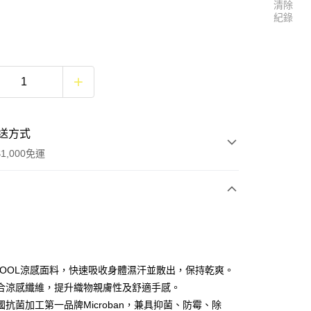
清除
紀錄
送方式
1,000免運
次付款
E COOL涼感面料，快速吸收身體濕汗並散出，保持乾爽。
合涼感纖維，提升織物親膚性及舒適手感。
國抗菌加工第一品牌Microban，兼具抑菌、防霉、除