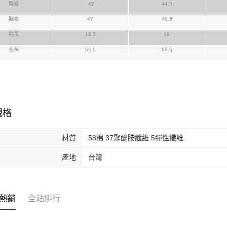
【注意事
肩寬
42
44.5
１．透過由
交易，需
胸寬
47
49.5
求債權轉
袖長
18.5
19
２．關於
https://aft
衣長
65.5
66.5
３．未成
「AFTE
任。
４．使用「
即時審查
結果請求
５．嚴禁
規格
形，恩沛
動。
材質
58棉 37聚醯胺纖維 5彈性纖維
產地
台灣
熱銷
全站排行