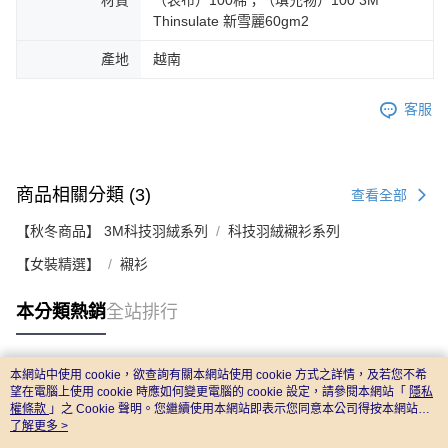
Thinsulate 新雪麗60gm2
產地
越南
客服
商品相關分類 (3)
查看全部
【秋冬商品】 3M科技羽絨系列
科技羽絨襯衫系列
【女裝精選】
襯衫
本分類熱銷
全站排行
本網站中使用 cookie，欲查詢有關本網站使用 cookie 方式之詳情，及若您不希
熱門標籤
望在電腦上使用 cookie 時應如何變更電腦的 cookie 設定，請參閱本網站「
隱私
權條款
」之 Cookie 聲明。您繼續使用本網站即表示您同意本公司得按本網站使
用條款之 Cookie 聲明使用 cookie。
了解更多 >