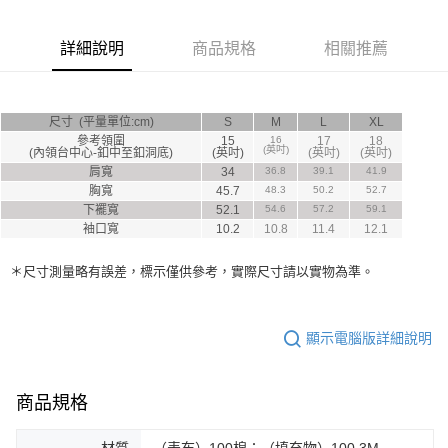
後付繳納相關費用。
※ 交易是否成功請以「AFTEE先享後付 」之結帳頁面顯示為準，若有關於
是否繳費成功／繳費後需取消欲退款等相關疑問，請聯繫「AFTEE先享後付
詳細說明
商品規格
相關推薦
客戶支援中心」
https://netprotections.freshdesk.com/support/home
【注意事項】
１．透過由恩沛科技股份有限公司提供之「AFTEE先享後付」服務完成之交
尺寸 (平量單位:cm)
S
M
L
XL
易，需依本服務之必要範圍內提供個人資料，並將交易相關給付款項請求債
參考領圍
15
16
17
18
權轉讓予恩沛科技股份有限公司。
(英吋)
(內領台中心-釦中至釦洞底)
(英吋)
(英吋)
(英吋)
２．關於個人資料處理事宜，請瀏覽以下網址：
肩寬
34
36.8
39.1
41.9
https://aftee.tw/terms/#terms3
胸寬
45.7
48.3
50.2
52.7
３．未成年的使用者請事先徵得法定代理人或監護人之同意方可使用
下襬寬
52.1
54.6
57.2
59.1
「AFTEE先享後付」，若未經同意申辦者引起之損失，本公司不負相關責
袖口寬
10.2
10.8
11.4
12.1
任。
４．使用「AFTEE先享後付」時，將依據個別帳號之用戶狀況，依本公司即
＊尺寸測量略有誤差，標示僅供參考，實際尺寸請以實物為準。
時審查核予不同之上限額度；若仍有額度不足之情形，本公司將視審查結果
請求用戶進行身份認證。
５．嚴禁一人註冊多個帳號或使用他人資訊註冊。若發現惡意使用之情形，
恩沛科技股份有限公司將有權停止該用戶之使用額度並採取法律行動。
顯示電腦版詳細說明
商品規格
材質
（表布）100棉；（填充物）100 3M