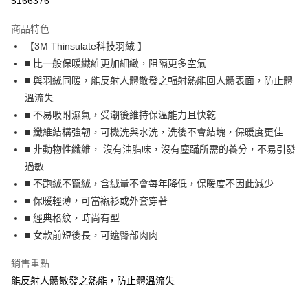
5166376
Apple Pay
商品特色
街口支付
【3M Thinsulate科技羽絨 】
■ 比一般保暖纖維更加細緻，阻隔更多空氣
悠遊付
■ 與羽絨同暖，能反射人體散發之輻射熱能回人體表面，防止體
AFTEE先享後付
溫流失
相關說明
■ 不易吸附濕氣，受潮後維持保溫能力且快乾
【關於「AFTEE先享後付」】
■ 纖維結構強韌，可機洗與水洗，洗後不會結塊，保暖度更佳
ATM付款
AFTEE先享後付是「在收到商品之後才付款」的支付方式。 讓您購物簡單
■ 非動物性纖維， 沒有油脂味，沒有塵蹣所需的養分，不易引發
便利好安心！
１．簡單：不需註冊會員、不需綁卡、不需儲值。
過敏
運送方式
２．便利：只要手機號碼，簡訊認證，即可結帳。
■ 不跑絨不竄絨，含絨量不會每年降低，保暖度不因此減少
３．安心：先確認商品／服務後，再付款。
宅配
■ 保暖輕薄，可當襯衫或外套穿著
每筆NT$70，滿NT$1,000(含以上)免運費
【「AFTEE先享後付」結帳流程】
■ 經典格紋，時尚有型
１．於結帳方式選擇「AFTEE先享後付」後，將跳轉至「AFTEE先享後付」
■ 女款前短後長，可遮臀部肉肉
結帳頁面，進行簡訊認證並確認金額後，即可完成結帳。
２．訂單成立數日內，您將收到繳費通知簡訊。
３．收到繳費通知簡訊後14天內，點擊此簡訊中的連結，可透過四大超商／
銷售重點
ATM／網路銀行／等多元方式進行付款，方視為交易完成。
能反射人體散發之熱能，防止體溫流失
※ 請注意：結帳手續完成當下不需立刻繳費，但若您需要取消訂單，請聯絡
購買商品的店家。未經商家同意取消之訂單仍視為有效，需透過AFTEE先享