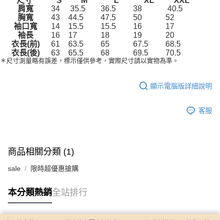
尺寸
S
M
L
XL
XXL
後付繳納相關費用。
肩寬
34
35.5
36.5
38
40.5
※ 交易是否成功請以「AFTEE先享後付 」之結帳頁面顯示為準，若有關於
胸寬
43
44.5
47.5
50
52
是否繳費成功／繳費後需取消欲退款等相關疑問，請聯繫「AFTEE先享後付
袖口寬
14
15.5
15.5
16
17
客戶支援中心」
https://netprotections.freshdesk.com/support/home
袖長
16
17
18
19
20
衣長(前)
61
63.5
65
67.5
68.5
【注意事項】
衣長(後)
63
65.5
68
69.5
70.5
１．透過由恩沛科技股份有限公司提供之「AFTEE先享後付」服務完成之交
＊尺寸測量略有誤差，標示僅供參考，實際尺寸請以實物為準。
易，需依本服務之必要範圍內提供個人資料，並將交易相關給付款項請求債
權轉讓予恩沛科技股份有限公司。
２．關於個人資料處理事宜，請瀏覽以下網址：
顯示電腦版詳細說明
https://aftee.tw/terms/#terms3
３．未成年的使用者請事先徵得法定代理人或監護人之同意方可使用
「AFTEE先享後付」，若未經同意申辦者引起之損失，本公司不負相關責
客服
任。
４．使用「AFTEE先享後付」時，將依據個別帳號之用戶狀況，依本公司即
時審查核予不同之上限額度；若仍有額度不足之情形，本公司將視審查結果
請求用戶進行身份認證。
商品相關分類 (1)
５．嚴禁一人註冊多個帳號或使用他人資訊註冊。若發現惡意使用之情形，
恩沛科技股份有限公司將有權停止該用戶之使用額度並採取法律行動。
sale
限時超優惠搶購
本分類熱銷
全站排行