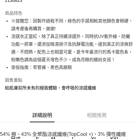
2130823
Apple Pay
商品特色
街口支付
※提醒您：因製作過程不同，綠色的手感相較其他顏色會稍硬，
請考慮後再購買，謝謝!
悠遊付
涼感衣正當紅，除了真正持續涼感外，同時抗UV紫外線，防曬
AFTEE先享後付
功能一把罩，還添加吸濕排汗及抗靜電功能，達到真正的涼爽舒
相關說明
適、不悶熱。配色上也相當可愛，是今年最流行的馬卡龍色系，
【關於「AFTEE先享後付」】
粉嫩色調為這個夏天增色不少，成為亮眼的繽紛女孩！
ATM付款
AFTEE先享後付是「在收到商品之後才付款」的支付方式。 讓您購物簡單
穿搭指南：窄管褲、黑色高跟鞋
便利好安心！
１．簡單：不需註冊會員、不需綁卡、不需儲值。
運送方式
２．便利：只要手機號碼，簡訊認證，即可結帳。
銷售重點
３．安心：先確認商品／服務後，再付款。
宅配
給肌膚前所未有的極致體驗，會呼吸的涼感纖維
每筆NT$70，滿NT$1,000(含以上)免運費
【「AFTEE先享後付」結帳流程】
１．於結帳方式選擇「AFTEE先享後付」後，將跳轉至「AFTEE先享後付」
結帳頁面，進行簡訊認證並確認金額後，即可完成結帳。
２．訂單成立數日內，您將收到繳費通知簡訊。
詳細說明
相關推薦
３．收到繳費通知簡訊後14天內，點擊此簡訊中的連結，可透過四大超商／
ATM／網路銀行／等多元方式進行付款，方視為交易完成。
※ 請注意：結帳手續完成當下不需立刻繳費，但若您需要取消訂單，請聯絡
54% 棉、43% 全聚酯涼感纖維(TopCool +)、3% 彈性纖維
購買商品的店家。未經商家同意取消之訂單仍視為有效，需透過AFTEE先享