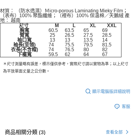
購買商品的店家。未經商家同意取消之訂單仍視為有效，需透過AFTEE先享
後付繳納相關費用。
材質： （防水透濕）Ｍicro-porous Laminating Mieky Film；
※ 交易是否成功請以「AFTEE先享後付 」之結帳頁面顯示為準，若有關於
（表布）100% 聚酯纖維；（裡布）100% 保溫棉／天鵝絨 產
地： 越南
是否繳費成功／繳費後需取消欲退款等相關疑問，請聯繫「AFTEE先享後付
尺寸
M
L
XL
XXL
客戶支援中心」
https://netprotections.freshdesk.com/support/home
胸寬
60.5
63.5
65
69
臂寬
25
26.5
27.5
28.5
【注意事項】
袖口寬
13
13
13.5
14
１．透過由恩沛科技股份有限公司提供之「AFTEE先享後付」服務完成之交
袖長(至領)
74
75.5
79.5
81.5
易，需依本服務之必要範圍內提供個人資料，並將交易相關給付款項請求債
衣長(不含帽)
74
76.5
80
82
權轉讓予恩沛科技股份有限公司。
下襬寬
59.5
62
64
67
２．關於個人資料處理事宜，請瀏覽以下網址：
＊尺寸測量略有誤差，標示僅供參考，實際尺寸請以實物為準；以上尺寸
https://aftee.tw/terms/#terms3
３．未成年的使用者請事先徵得法定代理人或監護人之同意方可使用
為平放單面丈量之公分數。
「AFTEE先享後付」，若未經同意申辦者引起之損失，本公司不負相關責
任。
４．使用「AFTEE先享後付」時，將依據個別帳號之用戶狀況，依本公司即
時審查核予不同之上限額度；若仍有額度不足之情形，本公司將視審查結果
顯示電腦版詳細說明
請求用戶進行身份認證。
５．嚴禁一人註冊多個帳號或使用他人資訊註冊。若發現惡意使用之情形，
客服
恩沛科技股份有限公司將有權停止該用戶之使用額度並採取法律行動。
商品相關分類 (3)
查看全部